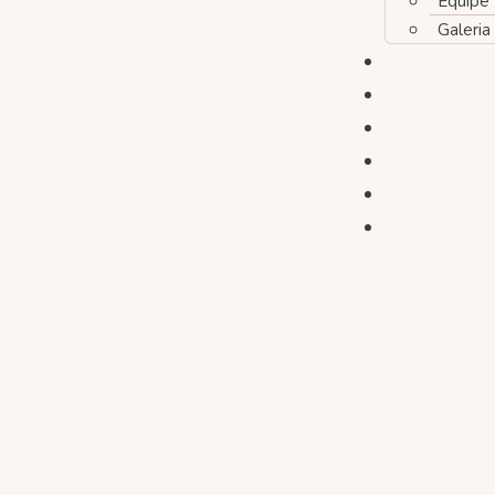
Equipe
Galeria
Modalidad
Planos
Horários
Eventos
Blog
Contato