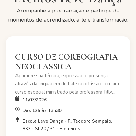
Acompanhe a programação e participe de
momentos de aprendizado, arte e transformação.
CURSO DE COREOGRAFIA
NEOCLÁSSICA
Aprimore sua técnica, expressão e presença
através da linguagem do balé neoclássico, em um
curso especial ministrado pela professora Tilly
Garcia. Uma oportunidade para bailarinos que
11/07/2026
desejam evoluir artisticamente, explorar novas
Das 12h às 13h30
possibilidades de movimento e desenvolver a
Escola Leve Dança - R. Teodoro Sampaio,
interpretação em cena.
833 - Sl 20 / 31 - Pinheiros