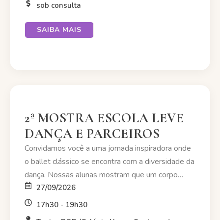
sob consulta
📅 Datas das aulas:
• 11/07 • 25/07 • 08/08 • 22/08 • 05/09 •
SAIBA MAIS
19/09
🕛 Horário:
Das 12h às 13h30
👤 Para quem é? Bailarinos a partir de 16 anos,
com no mínimo 3 anos de estudo de Ballet
2ª MOSTRA ESCOLA LEVE
Clássico.
DANÇA E PARCEIROS
Convidamos você a uma jornada inspiradora onde
⚠️ VAGAS LIMITADAS…
o ballet clássico se encontra com a diversidade da
dança. Nossas alunas mostram que um corpo
flexível pode se expressar de múltiplas formas,
27/09/2026
celebrando a técnica, a sensibilidade e a paixão
17h30 - 19h30
pelo movimento em cada passo….